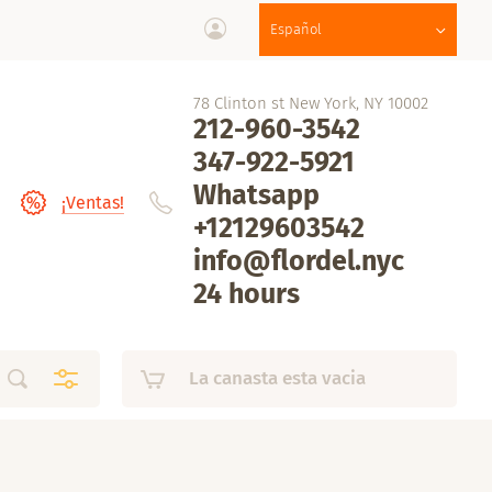
Español
78 Clinton st New York, NY 10002
212-960-3542
347-922-5921
Whatsapp
¡Ventas!
+12129603542
info@flordel.nyc
24 hours
La canasta esta vacia