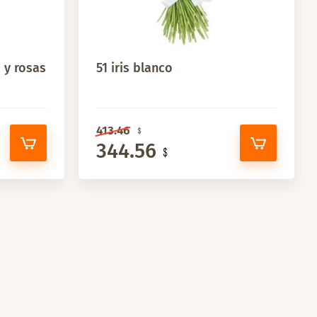
 y rosas
51 iris blanco
413.46
344.56