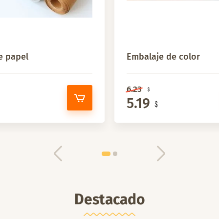
e papel
Embalaje de color
6.23
5.19
Destacado