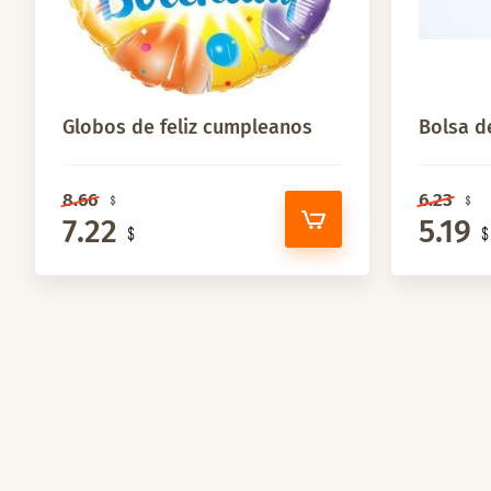
Globos de feliz cumpleanos
Bolsa d
8.66
6.23
7.22
5.19