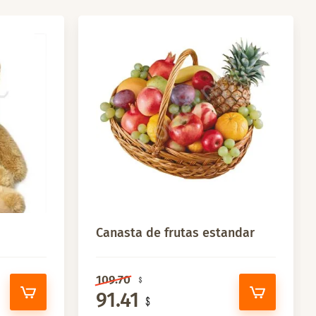
Canasta de frutas estandar
109.70
91.41