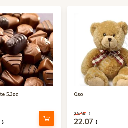
te 5.3oz
Oso
26.48
22.07