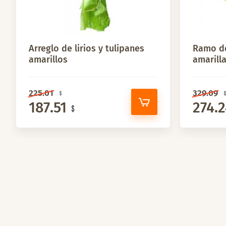
Arreglo de lirios y tulipanes
Ramo de
amarillos
amarill
225.01
329.09
187.51
274.