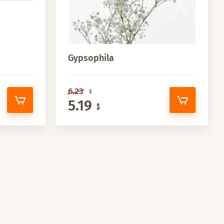
Gypsophila
6.23
5.19