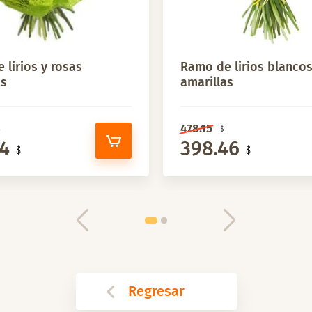
 lirios y rosas
Ramo de lirios blancos
as
amarillas
478.15
24
398.46
Regresar