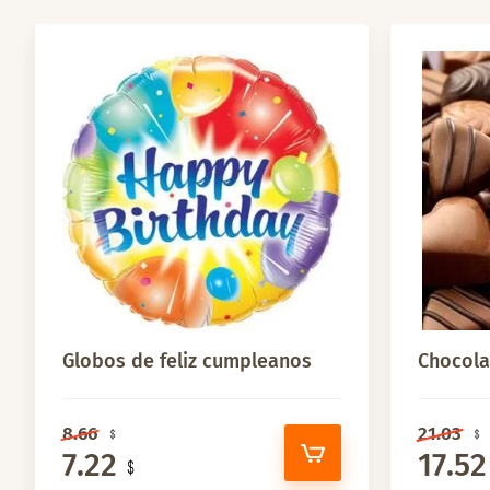
Globos de feliz cumpleanos
Chocola
8.66
21.03
7.22
17.52