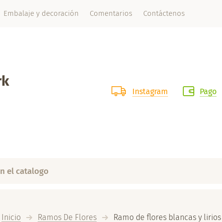
Embalaje y decoración
Comentarios
Contáctenos
rk
Instagram
Pago
Inicio
Ramos De Flores
  Ramo de flores blancas y lirios